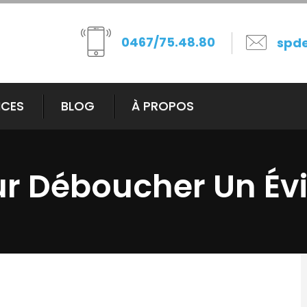
0467/75.48.80
spd
ICES
BLOG
À PROPOS
ur Déboucher Un Évi