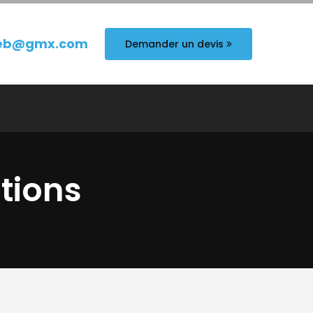
eb@gmx.com
Demander un devis
tions