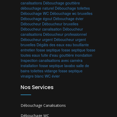
canalisations
Débouchage gouttière
débouchage naturel
Débouchage toilettes
Débouchage WC
Débouchage wc bruxelles
Débouchage égout
Débouchage évier
Déboucheur
Déboucheur bruxelles
Déboucheur canalisation
Déboucheur
canalisations
Déboucheur professionnel
Déboucheur urgent
Déboucheur urgent
bruxelles
Dégâts des eaux
eau bouillante
entretien fosse septique
fosse septique
fosse
toutes eaux
fuite d'eau
gouttière
inondation
Inspection canalisations avec caméra
installation fosse septique
lavabo
salle de
bains
toilettes
vidange fosse septique
vinaigre blanc
WC
évier
Nos Services
Débouchage Canalisations
Débouchage WC