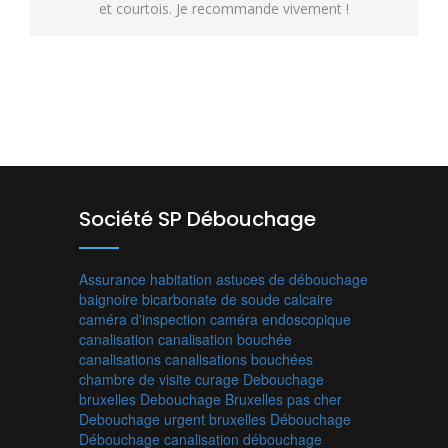
et courtois. Je recommande vivement !
Société SP Débouchage
Assurance habitation
astuces de débouchage
baignoire
bicarbonate de soude
calcaire
caméra d'inspection
caméra endoscopique
canalisation
canalisation bouchée
canalisations
canalisations bouchées
chambre de visite
curage
Debouchage
bruxelles
Debouchage Bruxelles pas cher
Debouchage urgent bruxelles
Débouchage
Débouchage canalisation
débouchage