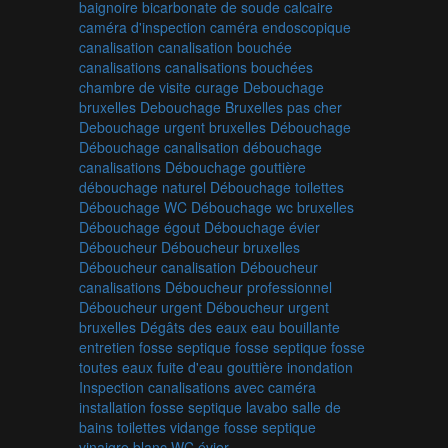
baignoire
bicarbonate de soude
calcaire
caméra d'inspection
caméra endoscopique
canalisation
canalisation bouchée
canalisations
canalisations bouchées
chambre de visite
curage
Debouchage
bruxelles
Debouchage Bruxelles pas cher
Debouchage urgent bruxelles
Débouchage
Débouchage canalisation
débouchage
canalisations
Débouchage gouttière
débouchage naturel
Débouchage toilettes
Débouchage WC
Débouchage wc bruxelles
Débouchage égout
Débouchage évier
Déboucheur
Déboucheur bruxelles
Déboucheur canalisation
Déboucheur
canalisations
Déboucheur professionnel
Déboucheur urgent
Déboucheur urgent
bruxelles
Dégâts des eaux
eau bouillante
entretien fosse septique
fosse septique
fosse
toutes eaux
fuite d'eau
gouttière
inondation
Inspection canalisations avec caméra
installation fosse septique
lavabo
salle de
bains
toilettes
vidange fosse septique
vinaigre blanc
WC
évier