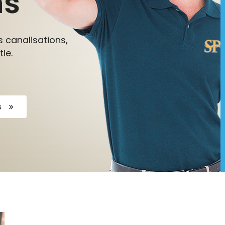
ns
 canalisations,
ie.
s