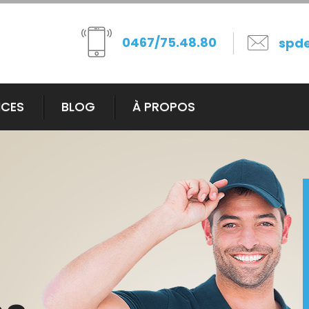
0467/75.48.80
spd
ICES
BLOG
À PROPOS