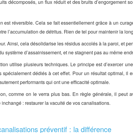
ts décomposés, un flux réduit et des bruits d’engorgement son
est réversible. Cela se fait essentiellement grâce à un curag
tre l’accumulation de détritus. Rien de tel pour maintenir la longé
eur. Ainsi, cela désolidarise les résidus accolés à la paroi, et pe
 du système d’assainissement, et ne stagnent pas au même endr
tion utilise plusieurs techniques. Le principe est d’exercer un
s spécialement dédiés à cet effet. Pour un résultat optimal, il 
hautement performants qui ont une efficacité optimale.
on, comme on le verra plus bas. En règle générale, il peut avoir
 inchangé : restaurer la vacuité de vos canalisations.
analisations préventif : la différence