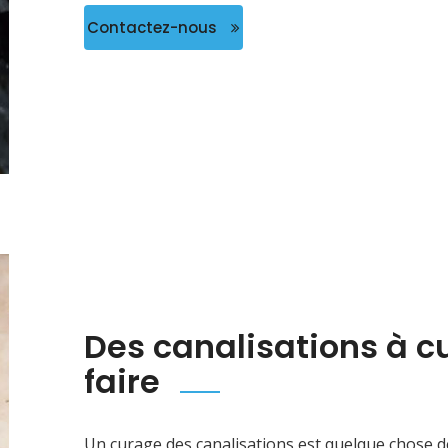
Contactez-nous
Des canalisations à cu
faire
Un curage des canalisations est quelque chose de 