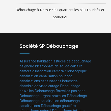
Débouchage à Namur : les quartiers les plus touchés et
pourquoi
Société SP Débouchage
Assurance habitation
astuces de débouchage
baignoire
bicarbonate de soude
calcaire
caméra d'inspection
caméra endoscopique
canalisation
canalisation bouchée
canalisations
canalisations bouchées
chambre de visite
curage
Debouchage
bruxelles
Debouchage Bruxelles pas cher
Debouchage urgent bruxelles
Débouchage
Débouchage canalisation
débouchage
canalisations
Débouchage gouttière
débouchage naturel
Débouchage toilettes