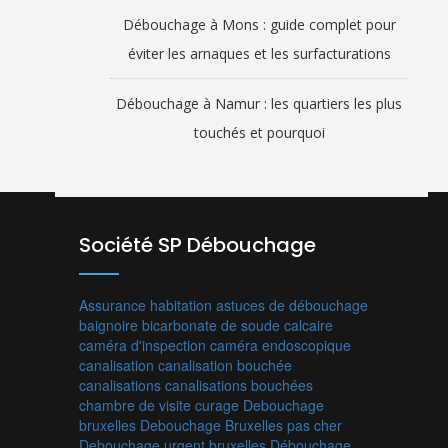
Débouchage à Mons : guide complet pour
éviter les arnaques et les surfacturations
Débouchage à Namur : les quartiers les plus
touchés et pourquoi
Société SP Débouchage
Assurance habitation
astuces de débouchage
baignoire
bicarbonate de soude
calcaire
caméra d'inspection
caméra endoscopique
canalisation
canalisation bouchée
canalisations
canalisations bouchées
chambre de visite
curage
Debouchage
bruxelles
Debouchage Bruxelles pas cher
Debouchage urgent bruxelles
Débouchage