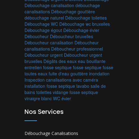
Débouchage canalisation
débouchage
canalisations
Débouchage gouttière
débouchage naturel
Débouchage toilettes
Débouchage WC
Débouchage wc bruxelles
Débouchage égout
Débouchage évier
Déboucheur
Déboucheur bruxelles
Déboucheur canalisation
Déboucheur
canalisations
Déboucheur professionnel
Déboucheur urgent
Déboucheur urgent
bruxelles
Dégâts des eaux
eau bouillante
entretien fosse septique
fosse septique
fosse
toutes eaux
fuite d'eau
gouttière
inondation
Inspection canalisations avec caméra
installation fosse septique
lavabo
salle de
bains
toilettes
vidange fosse septique
vinaigre blanc
WC
évier
Nos Services
Débouchage Canalisations