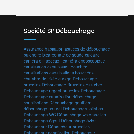
Société SP Débouchage
Assurance habitation
astuces de débouchage
baignoire
bicarbonate de soude
calcaire
caméra d'inspection
caméra endoscopique
canalisation
canalisation bouchée
canalisations
canalisations bouchées
chambre de visite
curage
Debouchage
bruxelles
Debouchage Bruxelles pas cher
Debouchage urgent bruxelles
Débouchage
Débouchage canalisation
débouchage
canalisations
Débouchage gouttière
débouchage naturel
Débouchage toilettes
Débouchage WC
Débouchage wc bruxelles
Débouchage égout
Débouchage évier
Déboucheur
Déboucheur bruxelles
Déboucheur canalisation
Déboucheur