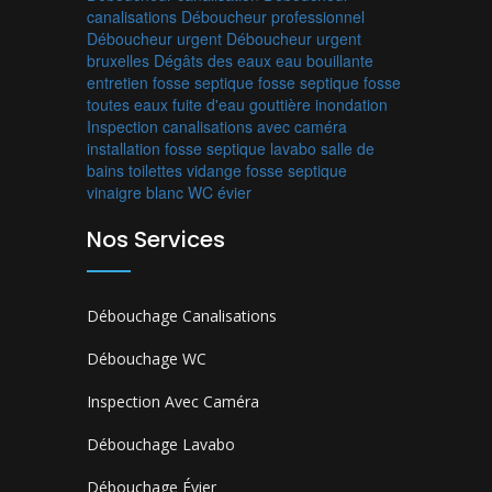
canalisations
Déboucheur professionnel
Déboucheur urgent
Déboucheur urgent
bruxelles
Dégâts des eaux
eau bouillante
entretien fosse septique
fosse septique
fosse
toutes eaux
fuite d'eau
gouttière
inondation
Inspection canalisations avec caméra
installation fosse septique
lavabo
salle de
bains
toilettes
vidange fosse septique
vinaigre blanc
WC
évier
Nos Services
Débouchage Canalisations
Débouchage WC
Inspection Avec Caméra
Débouchage Lavabo
Débouchage Évier