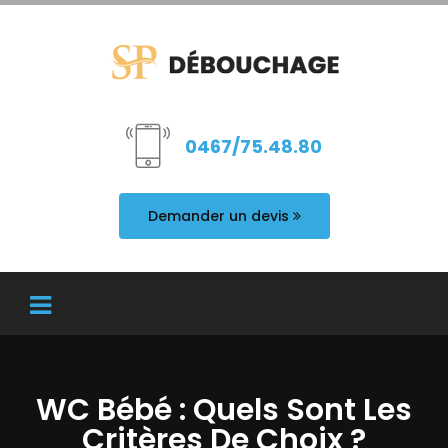
0467/75.48.80
Demander un devis
WC Bébé : Quels Sont Les
Critères De Choix ?