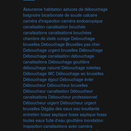
Assurance habitation
astuces de débouchage
baignoire
bicarbonate de soude
calcaire
caméra d'inspection
caméra endoscopique
canalisation
canalisation bouchée
canalisations
canalisations bouchées
chambre de visite
curage
Debouchage
bruxelles
Debouchage Bruxelles pas cher
Debouchage urgent bruxelles
Débouchage
Débouchage canalisation
débouchage
canalisations
Débouchage gouttière
débouchage naturel
Débouchage toilettes
Débouchage WC
Débouchage wc bruxelles
Débouchage égout
Débouchage évier
Déboucheur
Déboucheur bruxelles
Déboucheur canalisation
Déboucheur
canalisations
Déboucheur professionnel
Déboucheur urgent
Déboucheur urgent
bruxelles
Dégâts des eaux
eau bouillante
entretien fosse septique
fosse septique
fosse
toutes eaux
fuite d'eau
gouttière
inondation
Inspection canalisations avec caméra