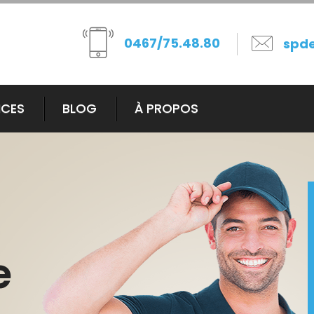
0467/75.48.80
spd
ICES
BLOG
À PROPOS
e