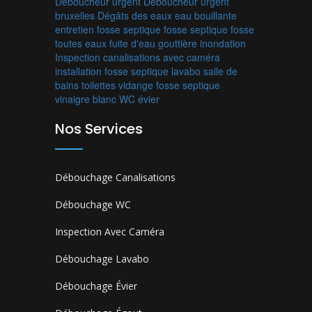
Déboucheur urgent
Déboucheur urgent
bruxelles
Dégâts des eaux
eau bouillante
entretien fosse septique
fosse septique
fosse
toutes eaux
fuite d'eau
gouttière
inondation
Inspection canalisations avec caméra
installation fosse septique
lavabo
salle de
bains
toilettes
vidange fosse septique
vinaigre blanc
WC
évier
Nos Services
Débouchage Canalisations
Débouchage WC
Inspection Avec Caméra
Débouchage Lavabo
Débouchage Évier