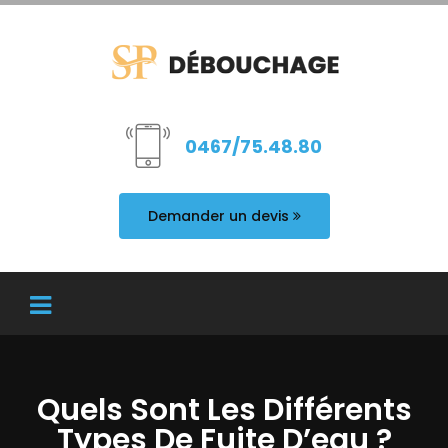
0467/75.48.80
Demander un devis
Quels Sont Les Différents
Types De Fuite D’eau ?