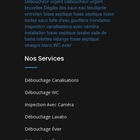
Déboucheur urgent
Déboucheur urgent
bruxelles
Dégâts des eaux
eau bouillante
entretien fosse septique
fosse septique
fosse
toutes eaux
fuite d'eau
gouttière
inondation
Inspection canalisations avec caméra
installation fosse septique
lavabo
salle de
bains
toilettes
vidange fosse septique
vinaigre blanc
WC
évier
Nos Services
Débouchage Canalisations
Débouchage WC
Inspection Avec Caméra
Débouchage Lavabo
Débouchage Évier