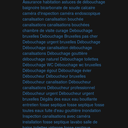
Assurance habitation
astuces de débouchage
baignoire
bicarbonate de soude
calcaire
caméra d'inspection
caméra endoscopique
canalisation
canalisation bouchée
canalisations
canalisations bouchées
chambre de visite
curage
Debouchage
bruxelles
Debouchage Bruxelles pas cher
Debouchage urgent bruxelles
Débouchage
Débouchage canalisation
débouchage
canalisations
Débouchage gouttière
débouchage naturel
Débouchage toilettes
Débouchage WC
Débouchage wc bruxelles
Débouchage égout
Débouchage évier
Déboucheur
Déboucheur bruxelles
Déboucheur canalisation
Déboucheur
canalisations
Déboucheur professionnel
Déboucheur urgent
Déboucheur urgent
bruxelles
Dégâts des eaux
eau bouillante
entretien fosse septique
fosse septique
fosse
toutes eaux
fuite d'eau
gouttière
inondation
Inspection canalisations avec caméra
installation fosse septique
lavabo
salle de
bains
toilettes
vidange fosse septique