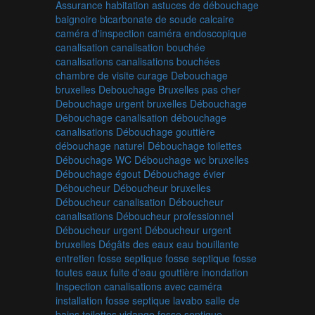
Assurance habitation
astuces de débouchage
baignoire
bicarbonate de soude
calcaire
caméra d'inspection
caméra endoscopique
canalisation
canalisation bouchée
canalisations
canalisations bouchées
chambre de visite
curage
Debouchage
bruxelles
Debouchage Bruxelles pas cher
Debouchage urgent bruxelles
Débouchage
Débouchage canalisation
débouchage
canalisations
Débouchage gouttière
débouchage naturel
Débouchage toilettes
Débouchage WC
Débouchage wc bruxelles
Débouchage égout
Débouchage évier
Déboucheur
Déboucheur bruxelles
Déboucheur canalisation
Déboucheur
canalisations
Déboucheur professionnel
Déboucheur urgent
Déboucheur urgent
bruxelles
Dégâts des eaux
eau bouillante
entretien fosse septique
fosse septique
fosse
toutes eaux
fuite d'eau
gouttière
inondation
Inspection canalisations avec caméra
installation fosse septique
lavabo
salle de
bains
toilettes
vidange fosse septique