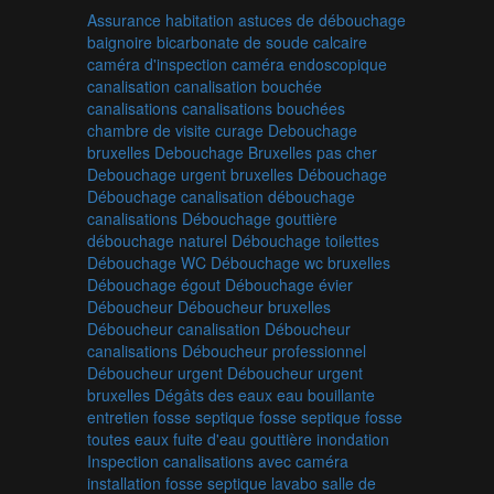
Assurance habitation
astuces de débouchage
baignoire
bicarbonate de soude
calcaire
caméra d'inspection
caméra endoscopique
canalisation
canalisation bouchée
canalisations
canalisations bouchées
chambre de visite
curage
Debouchage
bruxelles
Debouchage Bruxelles pas cher
Debouchage urgent bruxelles
Débouchage
Débouchage canalisation
débouchage
canalisations
Débouchage gouttière
débouchage naturel
Débouchage toilettes
Débouchage WC
Débouchage wc bruxelles
Débouchage égout
Débouchage évier
Déboucheur
Déboucheur bruxelles
Déboucheur canalisation
Déboucheur
canalisations
Déboucheur professionnel
Déboucheur urgent
Déboucheur urgent
bruxelles
Dégâts des eaux
eau bouillante
entretien fosse septique
fosse septique
fosse
toutes eaux
fuite d'eau
gouttière
inondation
Inspection canalisations avec caméra
installation fosse septique
lavabo
salle de