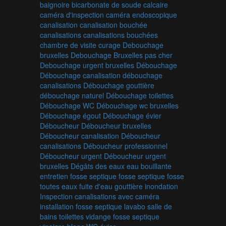
baignoire
bicarbonate de soude
calcaire
caméra d'inspection
caméra endoscopique
canalisation
canalisation bouchée
canalisations
canalisations bouchées
chambre de visite
curage
Debouchage
bruxelles
Debouchage Bruxelles pas cher
Debouchage urgent bruxelles
Débouchage
Débouchage canalisation
débouchage
canalisations
Débouchage gouttière
débouchage naturel
Débouchage toilettes
Débouchage WC
Débouchage wc bruxelles
Débouchage égout
Débouchage évier
Déboucheur
Déboucheur bruxelles
Déboucheur canalisation
Déboucheur
canalisations
Déboucheur professionnel
Déboucheur urgent
Déboucheur urgent
bruxelles
Dégâts des eaux
eau bouillante
entretien fosse septique
fosse septique
fosse
toutes eaux
fuite d'eau
gouttière
inondation
Inspection canalisations avec caméra
installation fosse septique
lavabo
salle de
bains
toilettes
vidange fosse septique