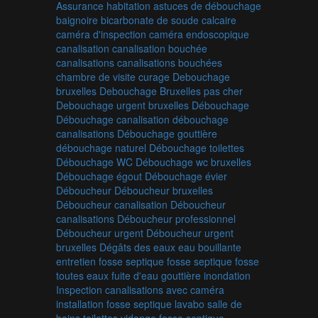
Assurance habitation
astuces de débouchage
baignoire
bicarbonate de soude
calcaire
caméra d'inspection
caméra endoscopique
canalisation
canalisation bouchée
canalisations
canalisations bouchées
chambre de visite
curage
Debouchage
bruxelles
Debouchage Bruxelles pas cher
Debouchage urgent bruxelles
Débouchage
Débouchage canalisation
débouchage
canalisations
Débouchage gouttière
débouchage naturel
Débouchage toilettes
Débouchage WC
Débouchage wc bruxelles
Débouchage égout
Débouchage évier
Déboucheur
Déboucheur bruxelles
Déboucheur canalisation
Déboucheur
canalisations
Déboucheur professionnel
Déboucheur urgent
Déboucheur urgent
bruxelles
Dégâts des eaux
eau bouillante
entretien fosse septique
fosse septique
fosse
toutes eaux
fuite d'eau
gouttière
inondation
Inspection canalisations avec caméra
installation fosse septique
lavabo
salle de