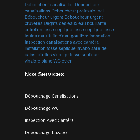
Déboucheur canalisation
Déboucheur
canalisations
Déboucheur professionnel
Déboucheur urgent
Déboucheur urgent
bruxelles
Dégâts des eaux
eau bouillante
entretien fosse septique
fosse septique
fosse
toutes eaux
fuite d'eau
gouttière
inondation
Inspection canalisations avec caméra
installation fosse septique
lavabo
salle de
bains
toilettes
vidange fosse septique
vinaigre blanc
WC
évier
Nos Services
Débouchage Canalisations
Débouchage WC
Inspection Avec Caméra
Débouchage Lavabo