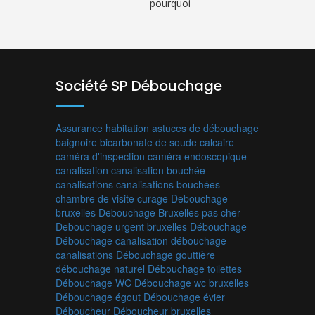
pourquoi
Société SP Débouchage
Assurance habitation
astuces de débouchage
baignoire
bicarbonate de soude
calcaire
caméra d'inspection
caméra endoscopique
canalisation
canalisation bouchée
canalisations
canalisations bouchées
chambre de visite
curage
Debouchage
bruxelles
Debouchage Bruxelles pas cher
Debouchage urgent bruxelles
Débouchage
Débouchage canalisation
débouchage
canalisations
Débouchage gouttière
débouchage naturel
Débouchage toilettes
Débouchage WC
Débouchage wc bruxelles
Débouchage égout
Débouchage évier
Déboucheur
Déboucheur bruxelles