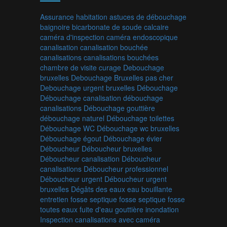
Assurance habitation
astuces de débouchage
baignoire
bicarbonate de soude
calcaire
caméra d'inspection
caméra endoscopique
canalisation
canalisation bouchée
canalisations
canalisations bouchées
chambre de visite
curage
Debouchage
bruxelles
Debouchage Bruxelles pas cher
Debouchage urgent bruxelles
Débouchage
Débouchage canalisation
débouchage
canalisations
Débouchage gouttière
débouchage naturel
Débouchage toilettes
Débouchage WC
Débouchage wc bruxelles
Débouchage égout
Débouchage évier
Déboucheur
Déboucheur bruxelles
Déboucheur canalisation
Déboucheur
canalisations
Déboucheur professionnel
Déboucheur urgent
Déboucheur urgent
bruxelles
Dégâts des eaux
eau bouillante
entretien fosse septique
fosse septique
fosse
toutes eaux
fuite d'eau
gouttière
inondation
Inspection canalisations avec caméra