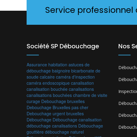
Service professionnel
Société SP Débouchage
Nos S
Assurance habitation
astuces de
Déboucha
débouchage
baignoire
bicarbonate de
soude
calcaire
caméra d'inspection
Débouch
caméra endoscopique
canalisation
canalisation bouchée
canalisations
Inspecti
canalisations bouchées
chambre de visite
curage
Debouchage bruxelles
Débouch
Debouchage Bruxelles pas cher
Debouchage urgent bruxelles
Déboucha
Débouchage
Débouchage canalisation
débouchage canalisations
Débouchage
Débouch
gouttière
débouchage naturel