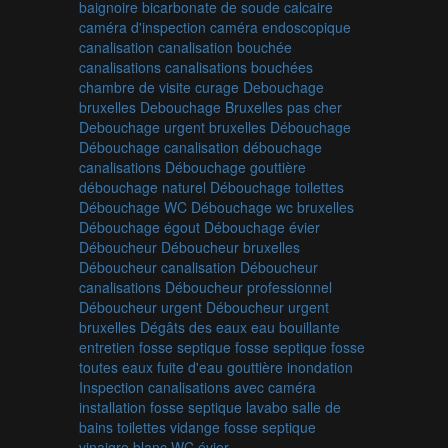
baignoire
bicarbonate de soude
calcaire
caméra d'inspection
caméra endoscopique
canalisation
canalisation bouchée
canalisations
canalisations bouchées
chambre de visite
curage
Debouchage
bruxelles
Debouchage Bruxelles pas cher
Debouchage urgent bruxelles
Débouchage
Débouchage canalisation
débouchage
canalisations
Débouchage gouttière
débouchage naturel
Débouchage toilettes
Débouchage WC
Débouchage wc bruxelles
Débouchage égout
Débouchage évier
Déboucheur
Déboucheur bruxelles
Déboucheur canalisation
Déboucheur
canalisations
Déboucheur professionnel
Déboucheur urgent
Déboucheur urgent
bruxelles
Dégâts des eaux
eau bouillante
entretien fosse septique
fosse septique
fosse
toutes eaux
fuite d'eau
gouttière
inondation
Inspection canalisations avec caméra
installation fosse septique
lavabo
salle de
bains
toilettes
vidange fosse septique
vinaigre blanc
WC
évier