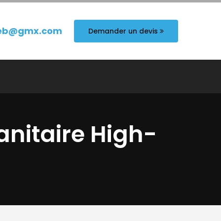
eb@gmx.com
Demander un devis
anitaire High-