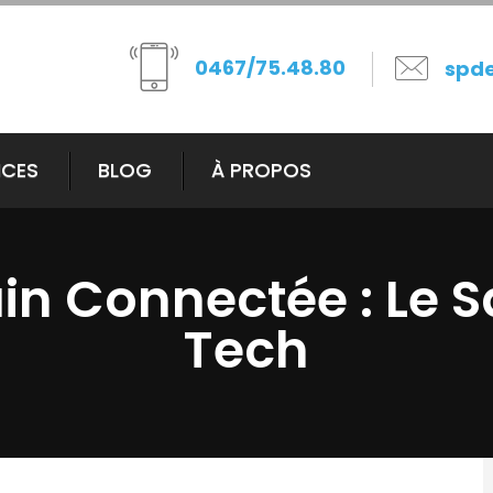
0467/75.48.80
spd
ICES
BLOG
À PROPOS
ain Connectée : Le S
Tech