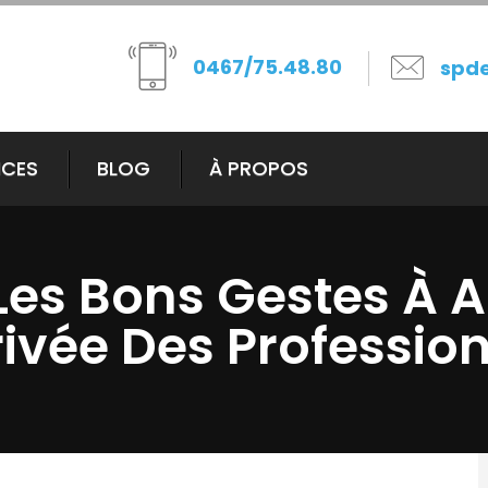
0467/75.48.80
spd
ICES
BLOG
À PROPOS
 Les Bons Gestes À
rivée Des Professio