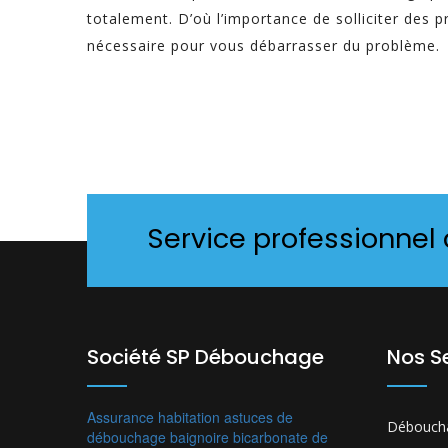
totalement. D’où l’importance de solliciter des 
nécessaire pour vous débarrasser du problème.
Service professionnel
Société SP Débouchage
Nos S
Assurance habitation
astuces de
Déboucha
débouchage
baignoire
bicarbonate de