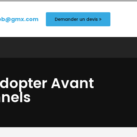
eb@gmx.com
Demander un devis
 Adopter Avant
nnels