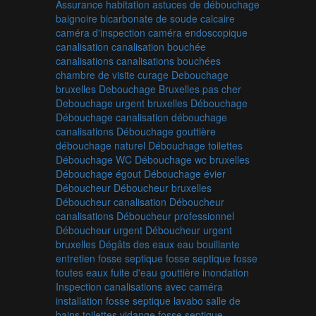
Assurance habitation
astuces de débouchage
baignoire
bicarbonate de soude
calcaire
caméra d'inspection
caméra endoscopique
canalisation
canalisation bouchée
canalisations
canalisations bouchées
chambre de visite
curage
Debouchage
bruxelles
Debouchage Bruxelles pas cher
Debouchage urgent bruxelles
Débouchage
Débouchage canalisation
débouchage
canalisations
Débouchage gouttière
débouchage naturel
Débouchage toilettes
Débouchage WC
Débouchage wc bruxelles
Débouchage égout
Débouchage évier
Déboucheur
Déboucheur bruxelles
Déboucheur canalisation
Déboucheur
canalisations
Déboucheur professionnel
Déboucheur urgent
Déboucheur urgent
bruxelles
Dégâts des eaux
eau bouillante
entretien fosse septique
fosse septique
fosse
toutes eaux
fuite d'eau
gouttière
inondation
Inspection canalisations avec caméra
installation fosse septique
lavabo
salle de
bains
toilettes
vidange fosse septique