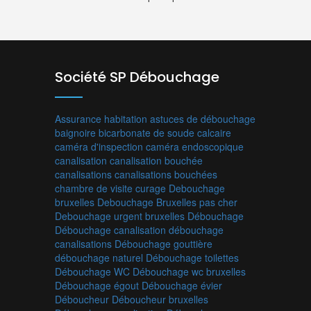
Société SP Débouchage
Assurance habitation
astuces de débouchage
baignoire
bicarbonate de soude
calcaire
caméra d'inspection
caméra endoscopique
canalisation
canalisation bouchée
canalisations
canalisations bouchées
chambre de visite
curage
Debouchage
bruxelles
Debouchage Bruxelles pas cher
Debouchage urgent bruxelles
Débouchage
Débouchage canalisation
débouchage
canalisations
Débouchage gouttière
débouchage naturel
Débouchage toilettes
Débouchage WC
Débouchage wc bruxelles
Débouchage égout
Débouchage évier
Déboucheur
Déboucheur bruxelles