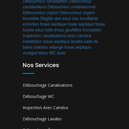
Déboucheur canalisation
Déboucheur
canalisations
Déboucheur professionnel
Déboucheur urgent
Déboucheur urgent
bruxelles
Dégâts des eaux
eau bouillante
entretien fosse septique
fosse septique
fosse
toutes eaux
fuite d'eau
gouttière
inondation
Inspection canalisations avec caméra
installation fosse septique
lavabo
salle de
bains
toilettes
vidange fosse septique
vinaigre blanc
WC
évier
Nos Services
Débouchage Canalisations
Débouchage WC
Inspection Avec Caméra
Débouchage Lavabo