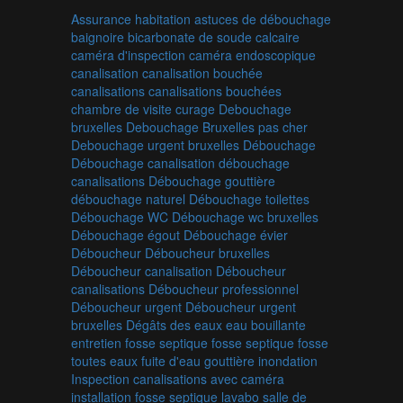
Assurance habitation
astuces de débouchage
baignoire
bicarbonate de soude
calcaire
caméra d'inspection
caméra endoscopique
canalisation
canalisation bouchée
canalisations
canalisations bouchées
chambre de visite
curage
Debouchage
bruxelles
Debouchage Bruxelles pas cher
Debouchage urgent bruxelles
Débouchage
Débouchage canalisation
débouchage
canalisations
Débouchage gouttière
débouchage naturel
Débouchage toilettes
Débouchage WC
Débouchage wc bruxelles
Débouchage égout
Débouchage évier
Déboucheur
Déboucheur bruxelles
Déboucheur canalisation
Déboucheur
canalisations
Déboucheur professionnel
Déboucheur urgent
Déboucheur urgent
bruxelles
Dégâts des eaux
eau bouillante
entretien fosse septique
fosse septique
fosse
toutes eaux
fuite d'eau
gouttière
inondation
Inspection canalisations avec caméra
installation fosse septique
lavabo
salle de