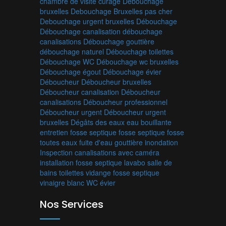
chambre de visite
curage
Debouchage
bruxelles
Debouchage Bruxelles pas cher
Debouchage urgent bruxelles
Débouchage
Débouchage canalisation
débouchage
canalisations
Débouchage gouttière
débouchage naturel
Débouchage toilettes
Débouchage WC
Débouchage wc bruxelles
Débouchage égout
Débouchage évier
Déboucheur
Déboucheur bruxelles
Déboucheur canalisation
Déboucheur
canalisations
Déboucheur professionnel
Déboucheur urgent
Déboucheur urgent
bruxelles
Dégâts des eaux
eau bouillante
entretien fosse septique
fosse septique
fosse
toutes eaux
fuite d'eau
gouttière
inondation
Inspection canalisations avec caméra
installation fosse septique
lavabo
salle de
bains
toilettes
vidange fosse septique
vinaigre blanc
WC
évier
Nos Services