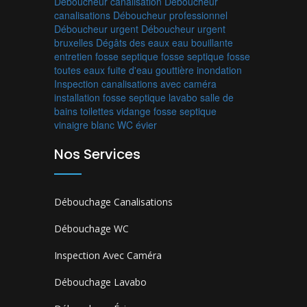
Déboucheur canalisation
Déboucheur
canalisations
Déboucheur professionnel
Déboucheur urgent
Déboucheur urgent
bruxelles
Dégâts des eaux
eau bouillante
entretien fosse septique
fosse septique
fosse
toutes eaux
fuite d'eau
gouttière
inondation
Inspection canalisations avec caméra
installation fosse septique
lavabo
salle de
bains
toilettes
vidange fosse septique
vinaigre blanc
WC
évier
Nos Services
Débouchage Canalisations
Débouchage WC
Inspection Avec Caméra
Débouchage Lavabo