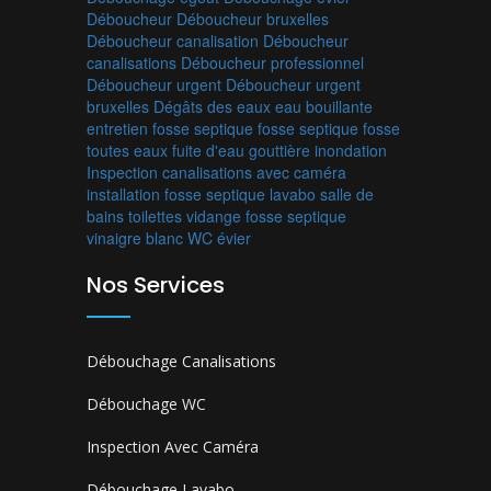
Déboucheur
Déboucheur bruxelles
Déboucheur canalisation
Déboucheur
canalisations
Déboucheur professionnel
Déboucheur urgent
Déboucheur urgent
bruxelles
Dégâts des eaux
eau bouillante
entretien fosse septique
fosse septique
fosse
toutes eaux
fuite d'eau
gouttière
inondation
Inspection canalisations avec caméra
installation fosse septique
lavabo
salle de
bains
toilettes
vidange fosse septique
vinaigre blanc
WC
évier
Nos Services
Débouchage Canalisations
Débouchage WC
Inspection Avec Caméra
Débouchage Lavabo