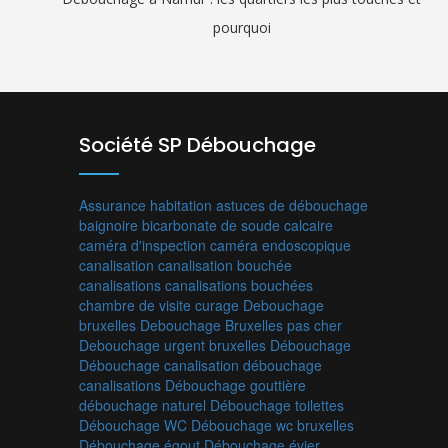
pourquoi
Société SP Débouchage
Assurance habitation
astuces de débouchage
baignoire
bicarbonate de soude
calcaire
caméra d'inspection
caméra endoscopique
canalisation
canalisation bouchée
canalisations
canalisations bouchées
chambre de visite
curage
Debouchage
bruxelles
Debouchage Bruxelles pas cher
Debouchage urgent bruxelles
Débouchage
Débouchage canalisation
débouchage
canalisations
Débouchage gouttière
débouchage naturel
Débouchage toilettes
Débouchage WC
Débouchage wc bruxelles
Débouchage égout
Débouchage évier