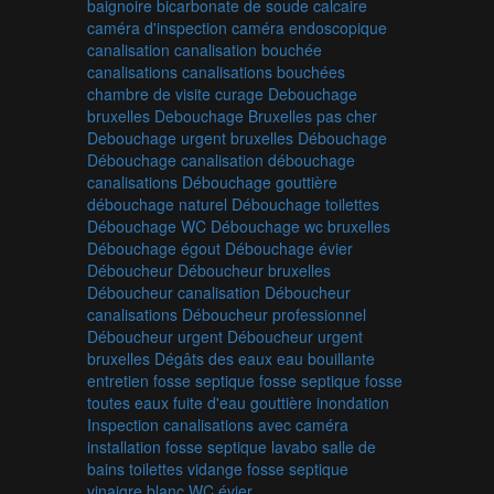
baignoire
bicarbonate de soude
calcaire
caméra d'inspection
caméra endoscopique
canalisation
canalisation bouchée
canalisations
canalisations bouchées
chambre de visite
curage
Debouchage
bruxelles
Debouchage Bruxelles pas cher
Debouchage urgent bruxelles
Débouchage
Débouchage canalisation
débouchage
canalisations
Débouchage gouttière
débouchage naturel
Débouchage toilettes
Débouchage WC
Débouchage wc bruxelles
Débouchage égout
Débouchage évier
Déboucheur
Déboucheur bruxelles
Déboucheur canalisation
Déboucheur
canalisations
Déboucheur professionnel
Déboucheur urgent
Déboucheur urgent
bruxelles
Dégâts des eaux
eau bouillante
entretien fosse septique
fosse septique
fosse
toutes eaux
fuite d'eau
gouttière
inondation
Inspection canalisations avec caméra
installation fosse septique
lavabo
salle de
bains
toilettes
vidange fosse septique
vinaigre blanc
WC
évier