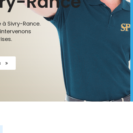
vry-Rance
e à Sivry-Rance.
 intervenons
ises.
s