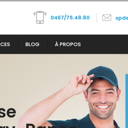
0467/75.48.80
spd
ICES
BLOG
À PROPOS
se