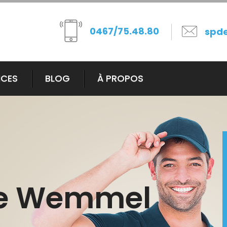
0467/75.48.80
spd
ICES
BLOG
À PROPOS
e Wemmel