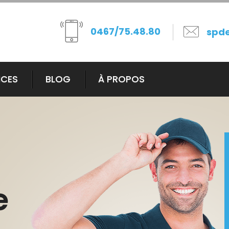
0467/75.48.80
spd
ICES
BLOG
À PROPOS
e