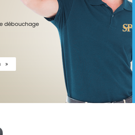
tre débouchage
s