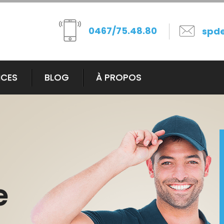
0467/75.48.80
spd
ICES
BLOG
À PROPOS
e