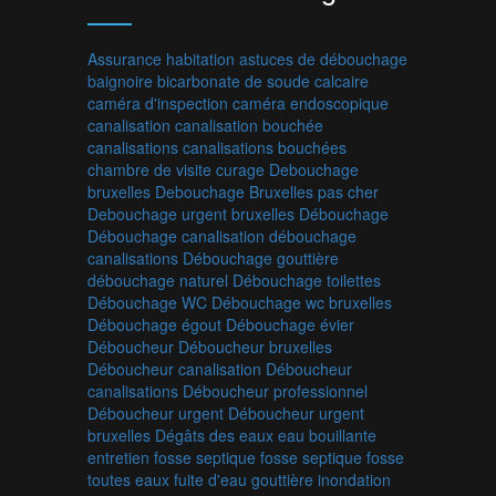
Assurance habitation
astuces de débouchage
baignoire
bicarbonate de soude
calcaire
caméra d'inspection
caméra endoscopique
canalisation
canalisation bouchée
canalisations
canalisations bouchées
chambre de visite
curage
Debouchage
bruxelles
Debouchage Bruxelles pas cher
Debouchage urgent bruxelles
Débouchage
Débouchage canalisation
débouchage
canalisations
Débouchage gouttière
débouchage naturel
Débouchage toilettes
Débouchage WC
Débouchage wc bruxelles
Débouchage égout
Débouchage évier
Déboucheur
Déboucheur bruxelles
Déboucheur canalisation
Déboucheur
canalisations
Déboucheur professionnel
Déboucheur urgent
Déboucheur urgent
bruxelles
Dégâts des eaux
eau bouillante
entretien fosse septique
fosse septique
fosse
toutes eaux
fuite d'eau
gouttière
inondation