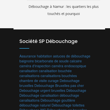
Débouchage à Namur : les quartiers les plus
touchés et pourquoi
Société SP Débouchage
Assurance habitation
astuces de débouchage
baignoire
bicarbonate de soude
calcaire
caméra d'inspection
caméra endoscopique
canalisation
canalisation bouchée
canalisations
canalisations bouchées
chambre de visite
curage
Debouchage
bruxelles
Debouchage Bruxelles pas cher
Debouchage urgent bruxelles
Débouchage
Débouchage canalisation
débouchage
canalisations
Débouchage gouttière
débouchage naturel
Débouchage toilettes
Débouchage WC
Débouchage wc bruxelles