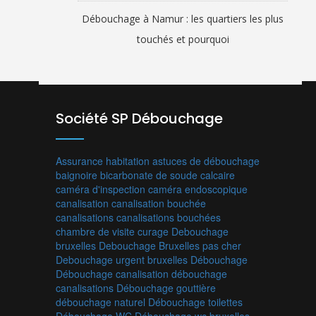
Débouchage à Namur : les quartiers les plus
touchés et pourquoi
Société SP Débouchage
Assurance habitation
astuces de débouchage
baignoire
bicarbonate de soude
calcaire
caméra d'inspection
caméra endoscopique
canalisation
canalisation bouchée
canalisations
canalisations bouchées
chambre de visite
curage
Debouchage
bruxelles
Debouchage Bruxelles pas cher
Debouchage urgent bruxelles
Débouchage
Débouchage canalisation
débouchage
canalisations
Débouchage gouttière
débouchage naturel
Débouchage toilettes
Débouchage WC
Débouchage wc bruxelles