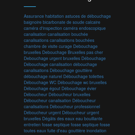
Assurance habitation
astuces de débouchage
baignoire
bicarbonate de soude
calcaire
caméra d'inspection
caméra endoscopique
canalisation
canalisation bouchée
canalisations
canalisations bouchées
chambre de visite
curage
Debouchage
bruxelles
Debouchage Bruxelles pas cher
Debouchage urgent bruxelles
Débouchage
Débouchage canalisation
débouchage
canalisations
Débouchage gouttière
débouchage naturel
Débouchage toilettes
Débouchage WC
Débouchage wc bruxelles
Débouchage égout
Débouchage évier
Déboucheur
Déboucheur bruxelles
Déboucheur canalisation
Déboucheur
canalisations
Déboucheur professionnel
Déboucheur urgent
Déboucheur urgent
bruxelles
Dégâts des eaux
eau bouillante
entretien fosse septique
fosse septique
fosse
toutes eaux
fuite d'eau
gouttière
inondation