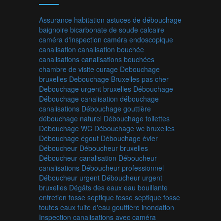
Assurance habitation
astuces de débouchage
baignoire
bicarbonate de soude
calcaire
caméra d'inspection
caméra endoscopique
canalisation
canalisation bouchée
canalisations
canalisations bouchées
chambre de visite
curage
Debouchage
bruxelles
Debouchage Bruxelles pas cher
Debouchage urgent bruxelles
Débouchage
Débouchage canalisation
débouchage
canalisations
Débouchage gouttière
débouchage naturel
Débouchage toilettes
Débouchage WC
Débouchage wc bruxelles
Débouchage égout
Débouchage évier
Déboucheur
Déboucheur bruxelles
Déboucheur canalisation
Déboucheur
canalisations
Déboucheur professionnel
Déboucheur urgent
Déboucheur urgent
bruxelles
Dégâts des eaux
eau bouillante
entretien fosse septique
fosse septique
fosse
toutes eaux
fuite d'eau
gouttière
inondation
Inspection canalisations avec caméra