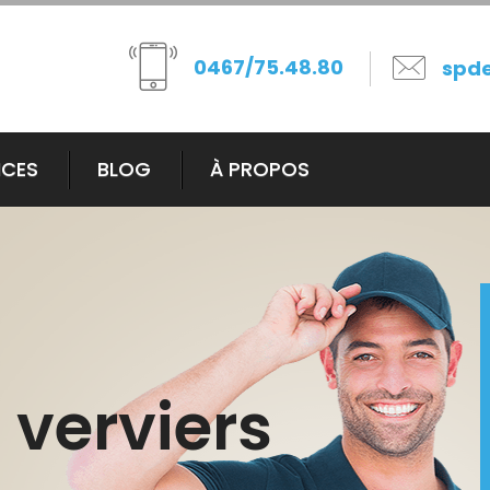
0467/75.48.80
spd
ICES
BLOG
À PROPOS
verviers