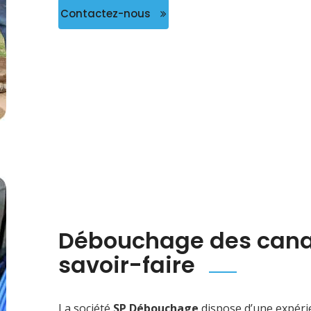
Contactez-nous
Débouchage des canali
savoir-faire
La société
SP Débouchage
dispose d’une expéri